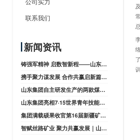
公司实力
联系我们
新闻资讯
铸强军精神 启数智新程——山东集
团以AI科创致敬八一建军节
携手聚力谋发展 合作共赢启新篇｜
济宁联通公司领导莅临山东集团考
山东集团自主研发生产的两款煤矿
察洽谈合作
井下自动隔爆装置成功取得矿用产
山东集团亮相7·15世界青年技能日
品安全标志证书
济宁主题活动
集团满载硕果收官第16届新疆矿博
会
智赋丝路矿业 聚力共赢发展｜山东