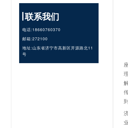
集团惊艳亮相第16届新疆国际矿博
会
联系我们
电话:18660760370
邮箱:272100
地址:山东省济宁市高新区开源路北11
号