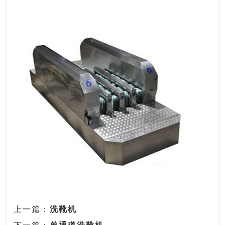
上一篇：
洗靴机
下一篇：
单通道洗靴机