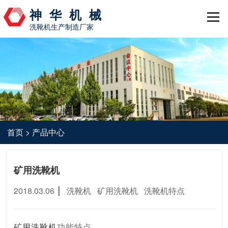
神华机械
洗靴机生产制造厂家
首页
>
产品中心
矿用洗靴机
|
2018.03.06
洗靴机
矿用洗靴机
洗靴机特点
矿用洗靴机
功能特点