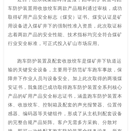
车防护装置用收放绞车两款产品顺利通过审核，成功
取得矿用产品安全标志（煤安）证书。煤安认证是矿
用设备进入煤矿井下的强制性准入资质，此次取证标
志着两款产品的安全性能、技术指标均完全符合煤矿
行业安全标准，可正式投入矿山市场应用。
跑车防护装置及配套收放绞车是煤矿井下轨道运
输的关键安全设备，主要用于防范矿车跑车事故，保
障井下作业人员与设备安全。加上此次取得的两项煤
安证书，我集团已成功取得跑车防护装置全系列核心
产品的矿用产品安全标志证书，涵盖跑车防护装置本
体、收放绞车、控制箱及配套的声光报警器、位置传
感器、编码器等关键组件，
形成了从主机到配套设备
的完整合规产品矩阵。客户无需多方采购、分散对
接，即可一次性配齐跑车防护装置全链条设备，所有