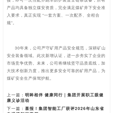
产品均具备独立煤安资质，完全满足煤矿井下安全准
入要求，真正实现
“一套方案、一次配齐、全程合
规”。
30年来，公司严守矿用产品安全规范，深耕矿山
安全装备领域。此次新增认证，进一步夯实了企业的
市场竞争优势。未来，公司将继续坚守品质底线，加
大技术创新力度，推出更多安全可靠的矿用产品，为
煤矿安全生产保驾护航。
上一篇：
明眸相伴 健康同行｜集团开展职工眼健
康义诊活动
下一篇：
喜报！集团智能工厂获评2026年山东省