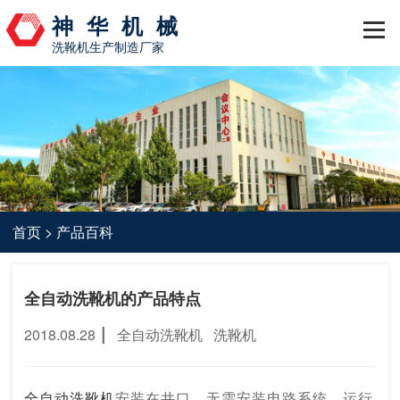
神华机械
洗靴机生产制造厂家
首页
>
产品百科
全自动洗靴机的产品特点
|
2018.08.28
全自动洗靴机
洗靴机
全自动洗靴机
安装在井口，无需安装电路系统，运行