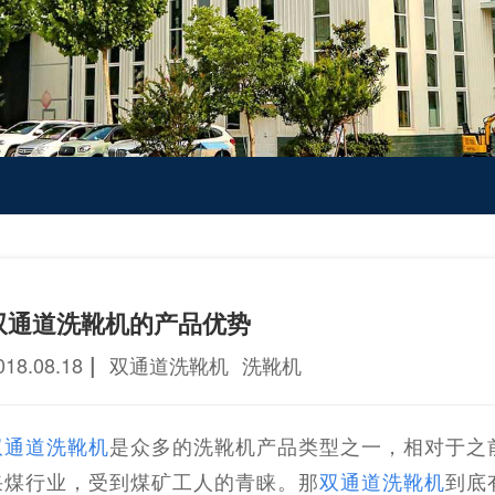
双通道洗靴机的产品优势
|
018.08.18
双通道洗靴机
洗靴机
双通道洗靴机
是众多的洗靴机产品类型之一，相对于之
采煤行业，受到煤矿工人的青睐。那
双通道洗靴机
到底