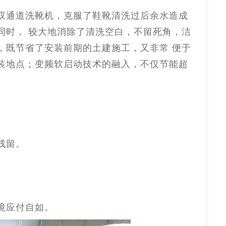
双通道洗靴机，克服了鞋靴清洗过后余水造成
同时， 较大地消除了清洗空白，不留死角，洁
，既节省了安装前期的土建施工，又非常 便于
装地点；变频软启动技术的融入，不仅节能超
残留。
。
境应付自如。